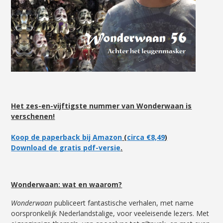
Het zes-en-vijftigste nummer van Wonderwaan is
verschenen!
Koop de paperback bij Amazon
(
circa €8,49
)
Download de gratis pdf-versie
.
Wonderwaan: wat en waarom?
Wonderwaan
publiceert fantastische verhalen, met name
oorspronkelijk Nederlandstalige, voor veeleisende lezers. Met