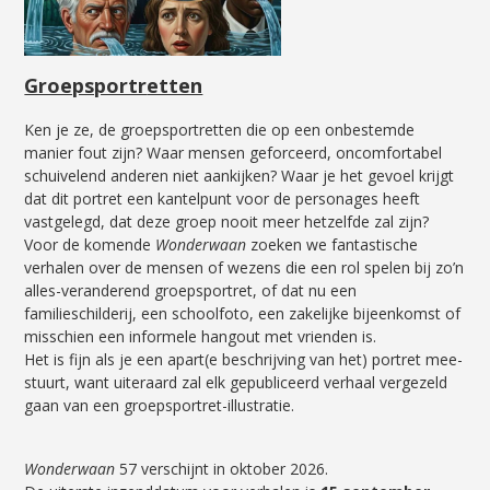
Groepsportr
etten
Ken je ze, de groepsportretten die op een onbestemde
manier fout zijn? Waar mensen geforceerd, oncomfortabel
schuivelend anderen niet aankijken? Waar je het gevoel krijgt
dat dit portret een kantel­punt voor de personages heeft
vastgelegd, dat deze groep nooit meer hetzelfde zal zijn?
Voor de komende
Wonderwaan
zoeken we fantastische
verhalen over de mensen of wezens die een rol spelen bij zo’n
alles-veranderend groepsportret, of dat nu een
familieschilderij, een schoolfoto, een zakelijke bijeen­komst of
misschien een informele hangout met vrienden is.
Het is fijn als je een apart(e beschrijving van het) portret mee­
stuurt, want uiteraard zal elk gepubliceerd verhaal vergezeld
gaan van een groepsportret-illustratie.
Wonder
waan
57 verschijnt in oktober 2026.