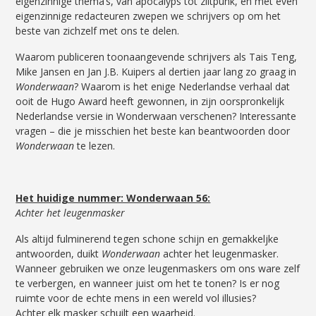
eigenzinnige thema’s, van apocalyps tot ziltpunk, en met even
eigenzinnige redacteuren zwepen we schrijvers op om het
beste van zichzelf met ons te delen.
Waarom publiceren toonaangevende schrijvers als Tais Teng,
Mike Jansen en Jan J.B. Kuipers al dertien jaar lang zo graag in
Wonderwaan
? Waarom is het enige Nederlandse verhaal dat
ooit de Hugo Award heeft gewonnen, in zijn oorspronkelijk
Nederlandse versie in Wonderwaan verschenen? Interessante
vragen – die je misschien het beste kan beantwoorden door
Wonderwaan
te lezen.
Het huidige nummer: Wonderwaan 56:
Achter het leugenmasker
Als altijd fulminerend tegen schone schijn en gemak­keljke
antwoorden, duikt
Wonderwaan
achter het leugen­masker.
Wanneer gebruiken we onze leugenmaskers om ons ware zelf
te verbergen, en wanneer juist om het te tonen? Is er nog
ruimte voor de echte mens in een wereld vol illusies?
Achter elk masker schuilt een waarheid.