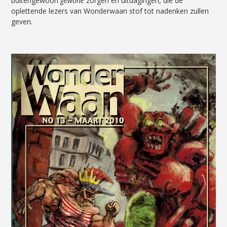
buitengewoon
gewone
zorgen en uitdagingen, die de
oplettende lezers van Wonderwaan stof tot nadenken zullen
geven.