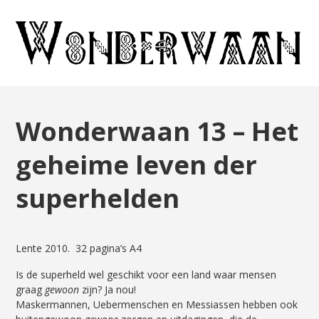
Wonderwaan 13 – Het
geheime leven der
superhelden
Lente 2010. 32 pagina’s A4
Is de superheld wel geschikt voor een land waar mensen
graag
gewoon
zijn? Ja nou!
Maskermannen, Uebermenschen en Messiassen hebben ook